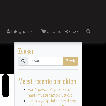
n
Inloggen
0 items -
€
0,00
Zoeken
Zoek
Meest recente berichten
Van “gewone” tattoo studio
naar Private tattoo Studio
Juli 2025, Update verhuizing