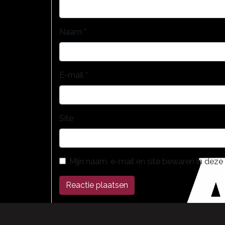
Naam
*
E-mail
*
Site
Mijn naam, e-mail en site bewaren in deze