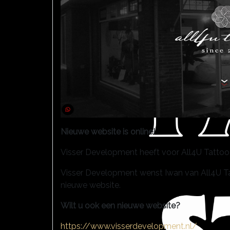
Nieuwe website is online!
Visser Development heeft voor All4U Tattoo, 
Visser Development wenst Iwan van All4U Tatt
nieuwe website.
Wilt u ook een nieuwe website?
https://www.visserdevelopment.nl/