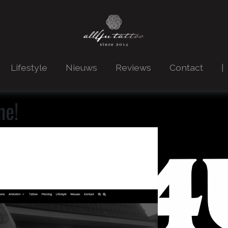
Main Navigatio
Lifestyle
Nieuws
Reviews
Contact
|
ne!