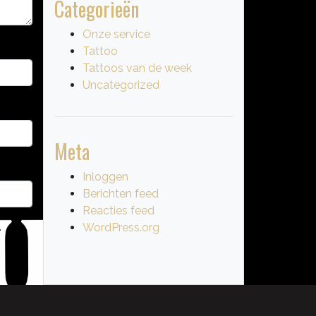
Categorieën
Onze service
Tattoo
Tattoos van de week
Uncategorized
Meta
Inloggen
Berichten feed
Reacties feed
.
WordPress.org