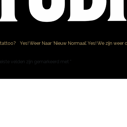
 tattoo?
Yes! Weer Naar ‘Nieuw Normaal’. Yes! We zijn weer
eiste velden zijn gemarkeerd met
*