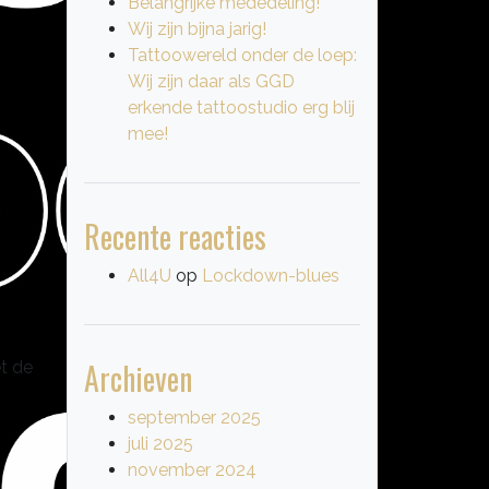
Belangrijke mededeling!
Wij zijn bijna jarig!
Tattoowereld onder de loep:
Wij zijn daar als GGD
erkende tattoostudio erg blij
mee!
Recente reacties
All4U
op
Lockdown-blues
Archieven
et de
september 2025
juli 2025
november 2024