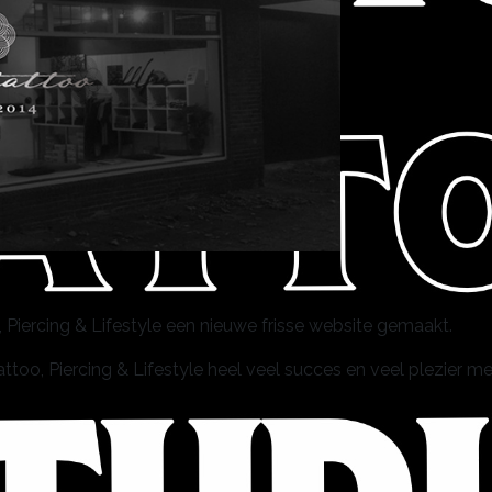
Piercing & Lifestyle een nieuwe frisse website gemaakt.
oo, Piercing & Lifestyle heel veel succes en veel plezier m