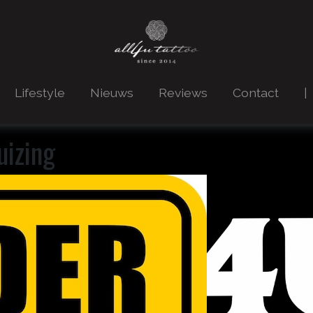
Main Navigatio
Lifestyle
Nieuws
Reviews
Contact
|
uizing