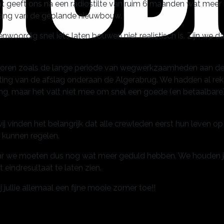
 geeft ons na een radiostilte van ruim 6 maanden wat meer r
gang van de geplande nieuwbouw.
enwoordig snel iets laten bouwen niet realistisch is. Zijn we d
actoren zoals de lange periode van wegwerkzaamheden aan d
iting van de afslag onderaan de Algerabrug. We hadden al re
ng, maar het valt niet mee om snel een goede (en betaalbare
 vinden het belangrijk dat alle crewleden eerst hun leven op
 kunnen regelen.
maar we moeten dus nog wat meer geduld hebben. We houden ju
eindresultaat te laten zien.
 jullie allemaal een fijne mooie zomer toe!!