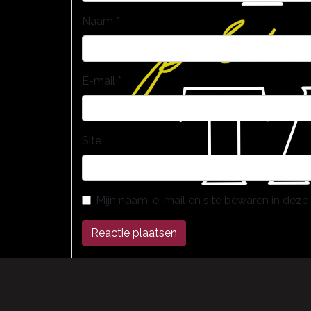
Naam
*
E-mail
*
Site
Mijn naam, e-mail en site bewaren in deze