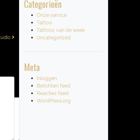
Categorieën
Onze service
Tattoo
Tattoos van de week
Studio
Uncategorized
Meta
Inloggen
Berichten feed
Reacties feed
WordPress.org