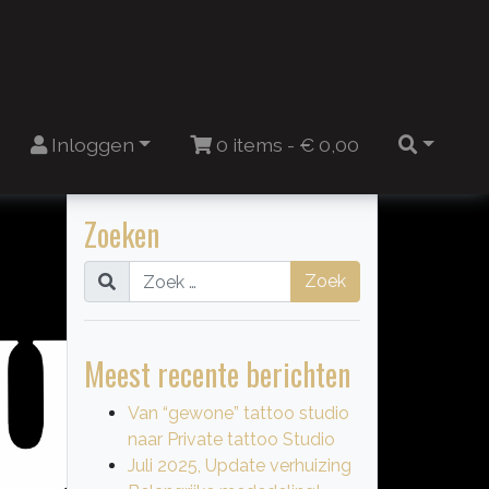
n
Inloggen
0 items -
€
0,00
Zoeken
Zoek
Meest recente berichten
Van “gewone” tattoo studio
naar Private tattoo Studio
Juli 2025, Update verhuizing