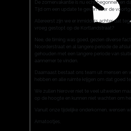
De zomervakantie is nu echt begonnen en dat
Tijd om een update te geven over de voort
Allereerst zijn we er inmiddels achter dat teg
vroeg gestopt op de Kortlandstraat?
Nee, de timing was goed, gezien diverse f
Noorderstraat en al langere periode de afslu
gehouden met een langere periode van sluiti
aannemer te vinden.
Daarnaast bestaat ons team uit mensen en wij
hebben en alle ruimte krijgen om dat goed te
We zullen hierover niet te veel uitweiden 
op de hoogte en kunnen niet wachten om het 
Vanuit onze tijdelijke onderkomen, wensen wij
Amatootjes,