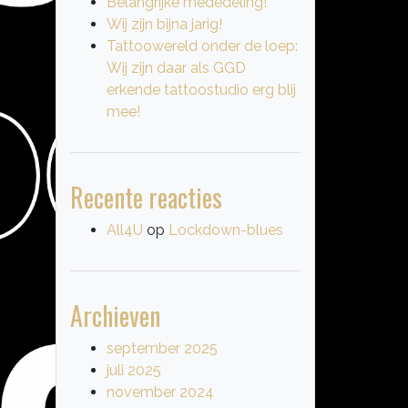
Belangrijke mededeling!
Wij zijn bijna jarig!
Tattoowereld onder de loep:
Wij zijn daar als GGD
erkende tattoostudio erg blij
mee!
Recente reacties
All4U
op
Lockdown-blues
Archieven
september 2025
juli 2025
november 2024