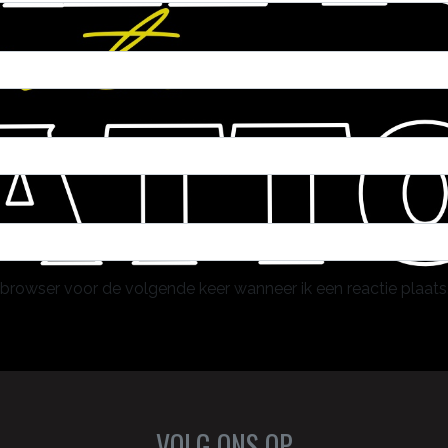
 browser voor de volgende keer wanneer ik een reactie plaats
VOLG ONS OP