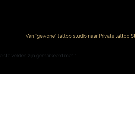
Van “gewone” tattoo studio naar Private tattoo 
eiste velden zijn gemarkeerd met
*