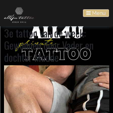
Menu
Main Navigation
3e tattoo van de week:
Gewonnen door Vader en
dochter Mudde