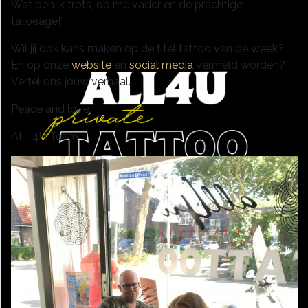
Wat ben ik trots, op me vader en de prachtige
tatoeage!”
Wil jij ook kans maken op de titel tattoo van de week?
En op onze
website
en
social media
vermeld worden?
Vertel ons jouw verhaal.
Peace and love,
ALL4U Team