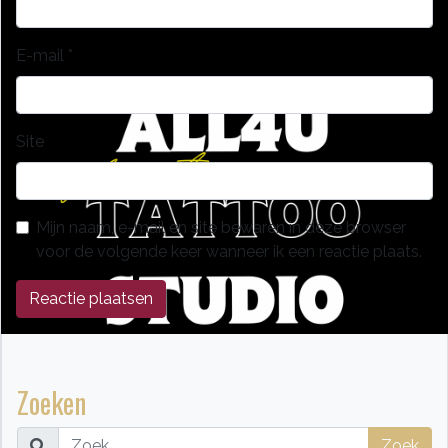
E-mail
*
Site
Mijn naam, e-mail en site bewaren in deze browser
voor de volgende keer wanneer ik een reactie plaats.
Zoeken
Zoek