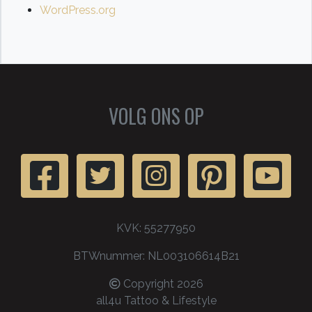
WordPress.org
VOLG ONS OP
KVK: 55277950
BTWnummer: NL003106614B21
Copyright 2026
all4u Tattoo & Lifestyle