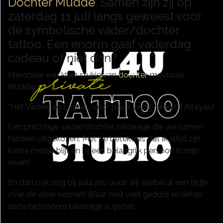
Dochter Mudde
. Samen zijn zij op
zaterdag 11 juli langs geweest voor
de symbolische vader/dochter
tattoo. Een enorm gaaf vaderdag
cadeau of niet dan?
Hieronder een klein stukje van
dochter
, mevrouw
Mudde:
“Het Vaderdag cadeau voor papa verzilveren bij All4you!
Een prachtige vader/dochter tatoeage die we samen
hebben uitgekozen. Met de betekenis dat ik altijd zijn
kleine meisje blijf en hij een belangrijk persoon in mijn
leven!
En dan ook nog bij aal4you waar wij allebei al een tijdje
over de vloer komen! Waar met veel geduld en liefde
deze bijzondere tatoeage is gezet.