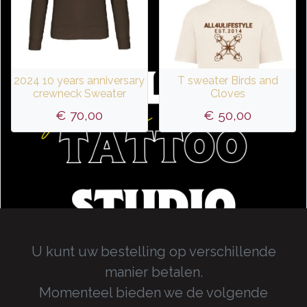
2024 10 years anniversary
T sweater Birds and
crewneck Sweater
Cloves
€
70,00
€
50,00
U kunt uw bestelling op verschillende
manier betalen.
Momenteel bieden we de volgende